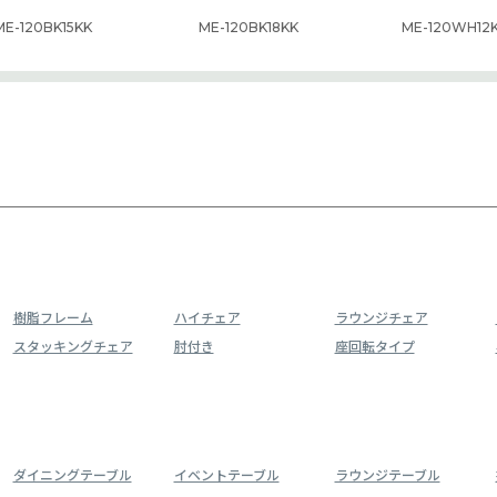
ME-120BK15KK
ME-120BK18KK
ME-120WH12
樹脂フレーム
ハイチェア
ラウンジチェア
スタッキングチェア
肘付き
座回転タイプ
ダイニングテーブル
イベントテーブル
ラウンジテーブル