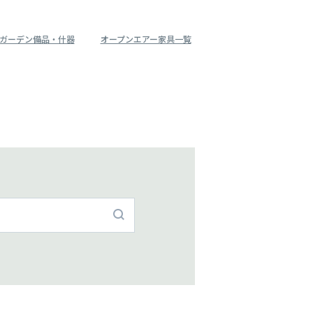
ガーデン備品・什器
オープンエアー家具一覧