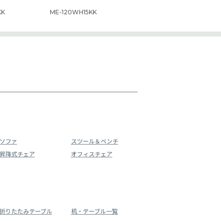
KK
ME-120WH15KK
ソファ
スツール＆ベンチ
昇降式チェア
オフィスチェア
折りたたみテーブル
机・テーブル一覧