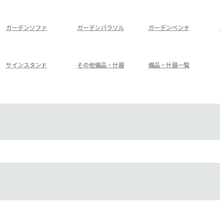
ガーデンソファ
ガーデンパラソル
ガーデンベンチ
サインスタンド
その他備品・什器
備品・什器一覧