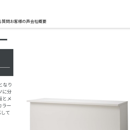
る質問
お客様の声
会社概要
ー
となり
ツに分
板とメ
カラー
応して