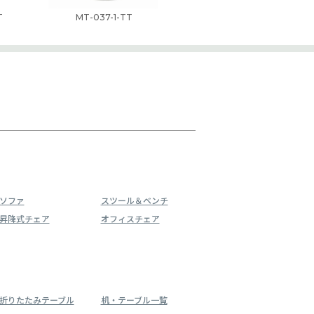
T
MT-037-1-TT
ソファ
スツール＆ベンチ
昇降式チェア
オフィスチェア
折りたたみテーブル
机・テーブル一覧