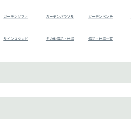
ガーデンソファ
ガーデンパラソル
ガーデンベンチ
サインスタンド
その他備品・什器
備品・什器一覧