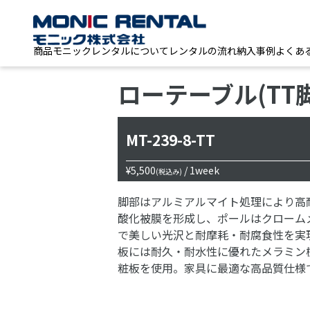
商品
モニックレンタルについて
レンタルの流れ
納入事例
よくあ
ローテーブル(TT脚
MT-239-8-TT
¥5,500
/ 1week
(税込み)
脚部はアルミアルマイト処理により高
酸化被膜を形成し、ポールはクローム
で美しい光沢と耐摩耗・耐腐食性を実
板には耐久・耐水性に優れたメラミン
粧板を使用。家具に最適な高品質仕様