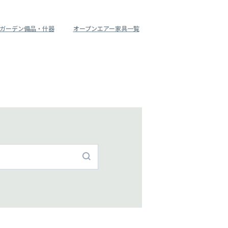
ガーデン備品・什器
オープンエアー家具一覧