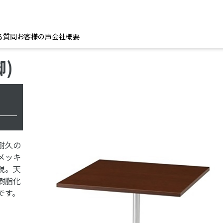
る質問
お客様の声
会社概要
)
耐久の
メッキ
現。天
樹脂化
です。