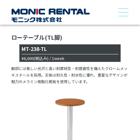
ローテーブル(TL脚)
MT-238-TL
¥6,600
(税込み)
/ 1week
脚部には美しい光沢と高い耐摩耗性・耐腐食性を備えたクロームメッ
キスチールを採用。天板は耐久性・耐水性に優れ、豊富なデザインが
魅力のメラミン樹脂化粧板を使用しています。