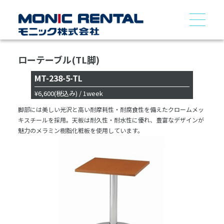
ローテーブル(TL脚)
MT-238-5-TL
¥6,600
(税込み)
/ 1week
脚部には美しい光沢と高い耐摩耗性・耐腐食性を備えたクロームメッ
キスチールを採用。天板は耐久性・耐水性に優れ、豊富なデザインが
魅力のメラミン樹脂化粧板を使用しています。