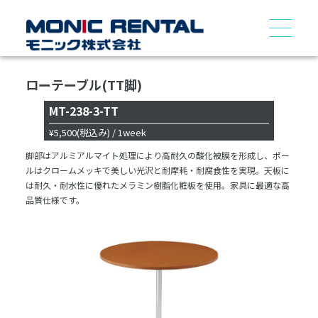
ローテーブル(TT脚)
MT-238-3-TT
¥5,500
(税込み)
/ 1week
脚部はアルミアルマイト処理により高耐久の酸化被膜を形成し、ポー
ルはクロームメッキで美しい光沢と耐摩耗・耐腐食性を実現。天板に
は耐久・耐水性に優れたメラミン樹脂化粧板を使用。家具に最適な高
品質仕様です。