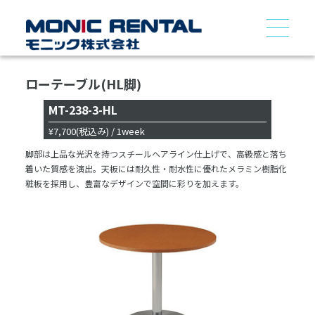
ローテーブル(HL脚)
MT-238-3-HL
¥7,700
(税込み)
/ 1week
脚部は上品な光沢を持つスチールヘアライン仕上げで、高級感と落ち
着いた質感を演出。天板には耐久性・耐水性に優れたメラミン樹脂化
粧板を採用し、豊富なデザインで空間に彩りを加えます。