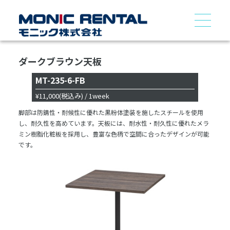
ダークブラウン天板
MT-235-6-FB
¥11,000
(税込み)
/ 1week
脚部は防錆性・耐候性に優れた黒粉体塗装を施したスチールを使用
し、耐久性を高めています。天板には、耐水性・耐久性に優れたメラ
ミン樹脂化粧板を採用し、豊富な色柄で空間に合ったデザインが可能
です。