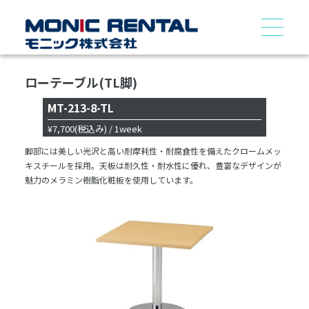
ローテーブル(TL脚)
MT-213-8-TL
¥7,700
(税込み)
/ 1week
脚部には美しい光沢と高い耐摩耗性・耐腐食性を備えたクロームメッ
キスチールを採用。天板は耐久性・耐水性に優れ、豊富なデザインが
魅力のメラミン樹脂化粧板を使用しています。