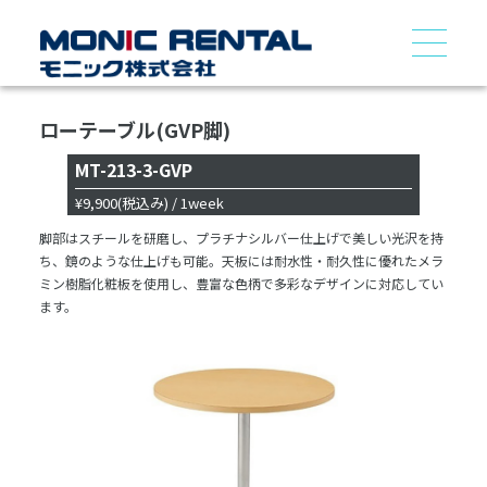
ローテーブル(GVP脚)
MT-213-3-GVP
¥9,900
(税込み)
/ 1week
脚部はスチールを研磨し、プラチナシルバー仕上げで美しい光沢を持
ち、鏡のような仕上げも可能。天板には耐水性・耐久性に優れたメラ
ミン樹脂化粧板を使用し、豊富な色柄で多彩なデザインに対応してい
ます。