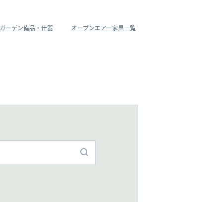
ガーデン備品・什器
オープンエアー家具一覧