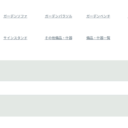
ガーデンソファ
ガーデンパラソル
ガーデンベンチ
サインスタンド
その他備品・什器
備品・什器一覧