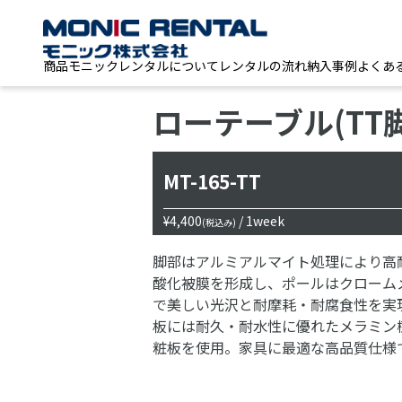
商品
モニックレンタルについて
レンタルの流れ
納入事例
よくあ
ローテーブル(TT脚
MT-165-TT
¥4,400
/ 1week
(税込み)
脚部はアルミアルマイト処理により高
酸化被膜を形成し、ポールはクローム
で美しい光沢と耐摩耗・耐腐食性を実
板には耐久・耐水性に優れたメラミン
粧板を使用。家具に最適な高品質仕様