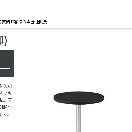
る質問
お客様の声
会社概要
)
耐久の
メッキ
現。天
樹脂化
です。