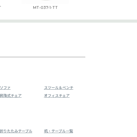
T
MT-037-1-TT
ソファ
スツール＆ベンチ
昇降式チェア
オフィスチェア
折りたたみテーブル
机・テーブル一覧