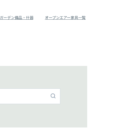
ガーデン備品・什器
オープンエアー家具一覧