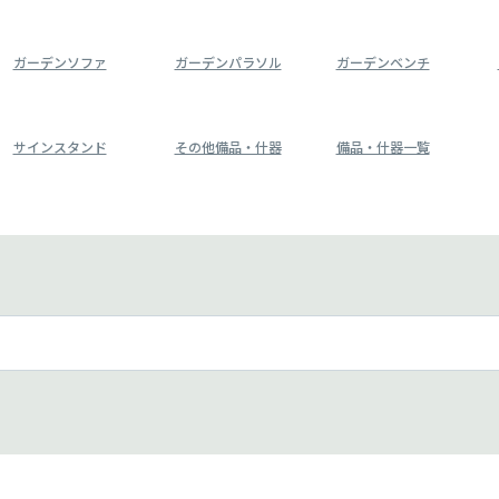
ガーデンソファ
ガーデンパラソル
ガーデンベンチ
サインスタンド
その他備品・什器
備品・什器一覧