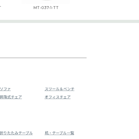
T
MT-037-1-TT
ソファ
スツール＆ベンチ
昇降式チェア
オフィスチェア
折りたたみテーブル
机・テーブル一覧