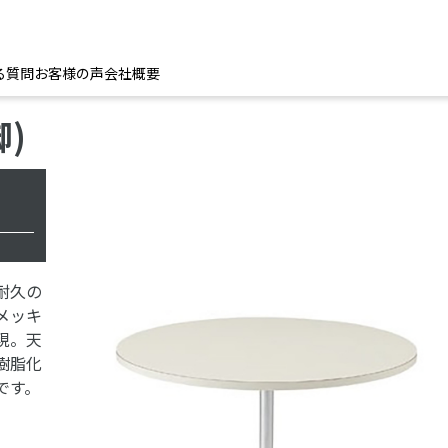
る質問
お客様の声
会社概要
)
耐久の
メッキ
現。天
樹脂化
です。