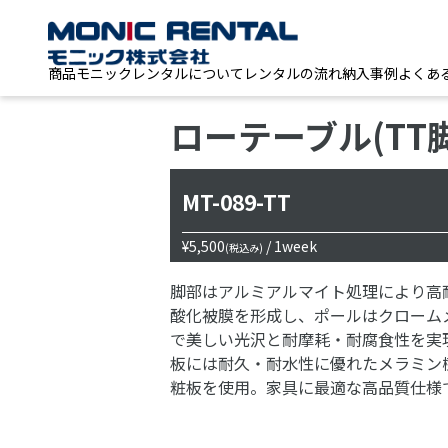
商品
モニックレンタルについて
レンタルの流れ
納入事例
よくあ
ローテーブル(TT脚
MT-089-TT
¥5,500
/ 1week
(税込み)
脚部はアルミアルマイト処理により高
酸化被膜を形成し、ポールはクローム
で美しい光沢と耐摩耗・耐腐食性を実
板には耐久・耐水性に優れたメラミン
粧板を使用。家具に最適な高品質仕様