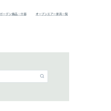
ガーデン備品・什器
オープンエアー家具一覧