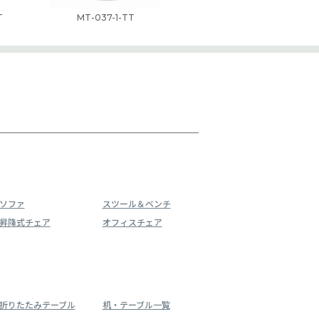
T
MT-037-1-TT
ソファ
スツール＆ベンチ
昇降式チェア
オフィスチェア
折りたたみテーブル
机・テーブル一覧