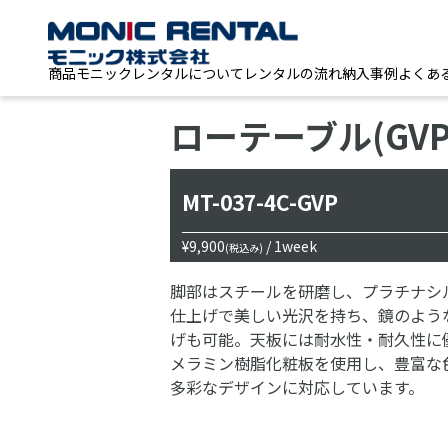
商品
モニックレンタルについて
レンタルの流れ
納入事例
よくあ
ローテーブル(GVP
MT-037-4C-GVP
¥9,900
/ 1week
(税込み)
脚部はスチールを研磨し、プラチナシ
仕上げで美しい光沢を持ち、鏡のよう
げも可能。天板には耐水性・耐久性に
メラミン樹脂化粧板を使用し、豊富な
多彩なデザインに対応しています。