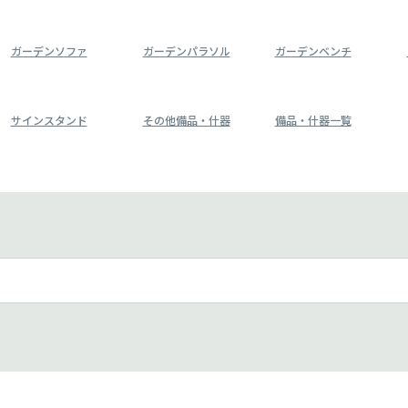
ガーデンソファ
ガーデンパラソル
ガーデンベンチ
サインスタンド
その他備品・什器
備品・什器一覧