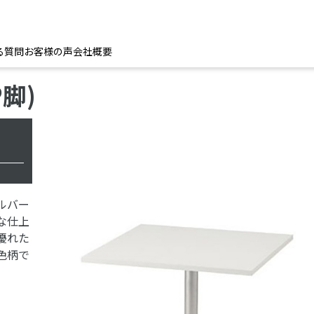
る質問
お客様の声
会社概要
脚)
ルバー
な仕上
優れた
色柄で