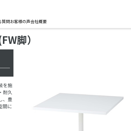
る質問
お客様の声
会社概要
(FW脚）
装を施
・耐久
し、豊
空間に