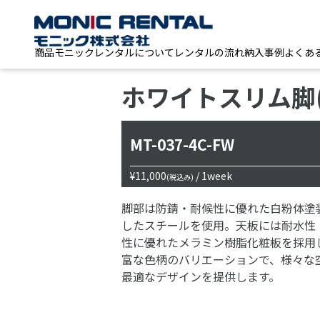
商品
モニックレンタルについて
レンタルの流れ
納入事例
よくあ
ホワイトスリム脚
MT-037-4C-FW
¥11,000
/ 1week
(税込み)
脚部は防錆・耐候性に優れた白粉体塗
したスチールを使用。天板には耐水性
性に優れたメラミン樹脂化粧板を採用
富な色柄のバリエーションで、様々な
最適なデザインを提供します。