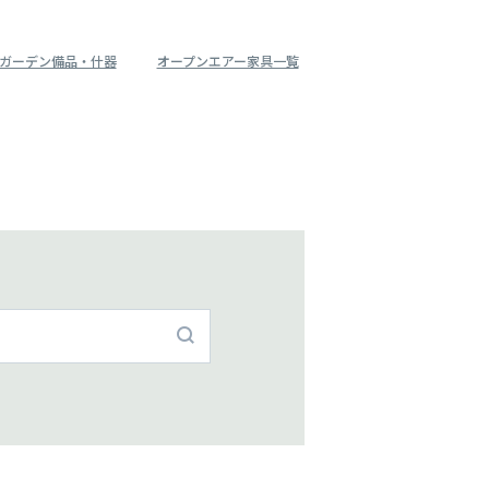
ガーデン備品・什器
オープンエアー家具一覧