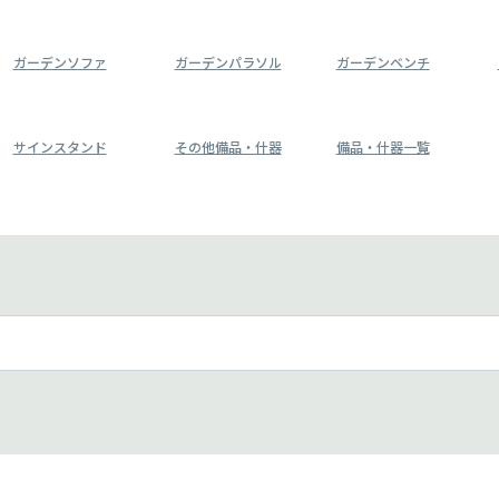
ガーデンソファ
ガーデンパラソル
ガーデンベンチ
サインスタンド
その他備品・什器
備品・什器一覧