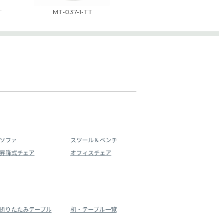
T
MT-037-1-TT
ソファ
スツール＆ベンチ
昇降式チェア
オフィスチェア
折りたたみテーブル
机・テーブル一覧