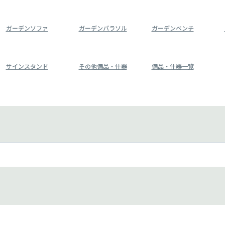
ガーデンソファ
ガーデンパラソル
ガーデンベンチ
サインスタンド
その他備品・什器
備品・什器一覧