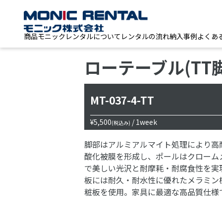
商品
モニックレンタルについて
レンタルの流れ
納入事例
よくあ
ローテーブル(TT脚
MT-037-4-TT
¥5,500
/ 1week
(税込み)
脚部はアルミアルマイト処理により高
酸化被膜を形成し、ポールはクローム
で美しい光沢と耐摩耗・耐腐食性を実
板には耐久・耐水性に優れたメラミン
粧板を使用。家具に最適な高品質仕様