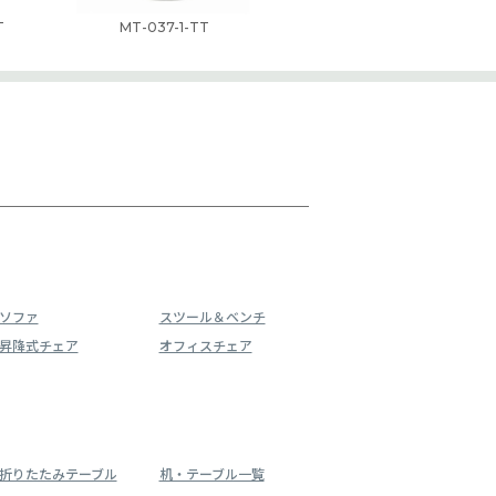
T
MT-037-1-TT
ソファ
スツール＆ベンチ
昇降式チェア
オフィスチェア
折りたたみテーブル
机・テーブル一覧