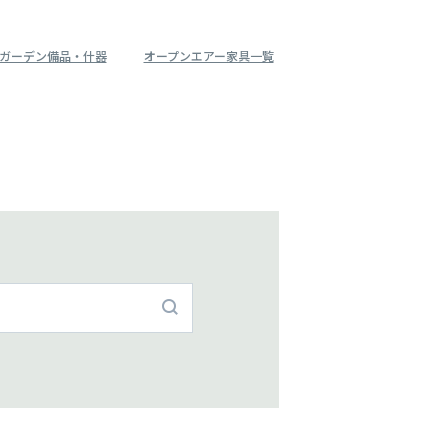
ガーデン備品・什器
オープンエアー家具一覧