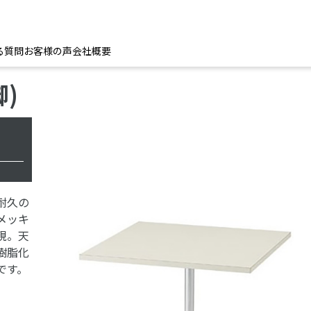
る質問
お客様の声
会社概要
)
耐久の
メッキ
現。天
樹脂化
です。