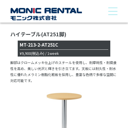
ハイテーブル(AT251脚)
MT-213-2-AT251C
¥9,900
(税込み)
/ 1week
脚部はクロームメッキ仕上げのスチールを使用し、耐摩耗性・耐腐食
性を高め、美しい光沢と輝きを引き立てます。天板には耐久性・耐水
性に優れたメラミン樹脂化粧板を採用し、豊富な色柄で多様な空間に
対応可能です。