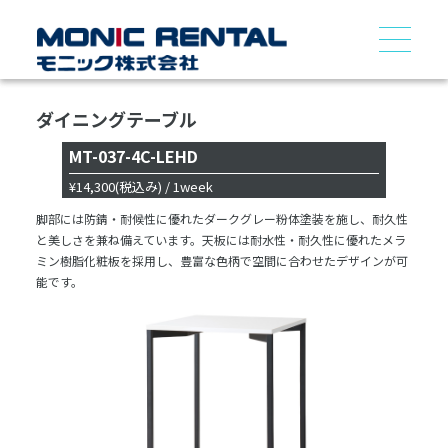
ダイニングテーブル
MT-037-4C-LEHD
¥14,300
(税込み)
/ 1week
脚部には防錆・耐候性に優れたダークグレー粉体塗装を施し、耐久性
と美しさを兼ね備えています。天板には耐水性・耐久性に優れたメラ
ミン樹脂化粧板を採用し、豊富な色柄で空間に合わせたデザインが可
能です。