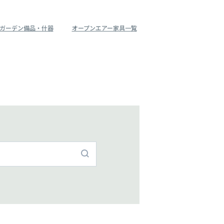
ガーデン備品・什器
オープンエアー家具一覧