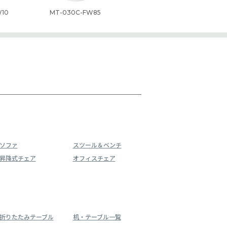
W10
MT-030C-FW85
ソファ
スツール＆ベンチ
昇降式チェア
オフィスチェア
折りたたみテーブル
机・テーブル一覧