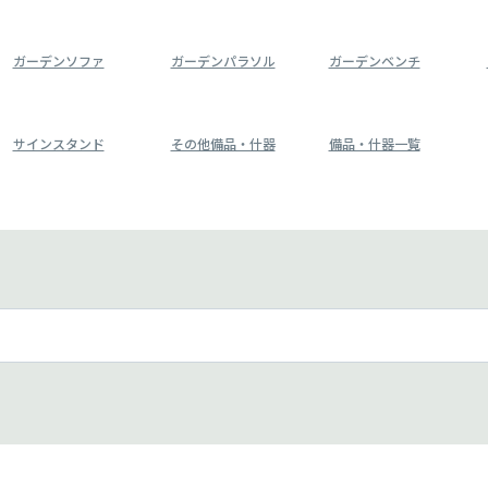
ガーデンソファ
ガーデンパラソル
ガーデンベンチ
サインスタンド
その他備品・什器
備品・什器一覧