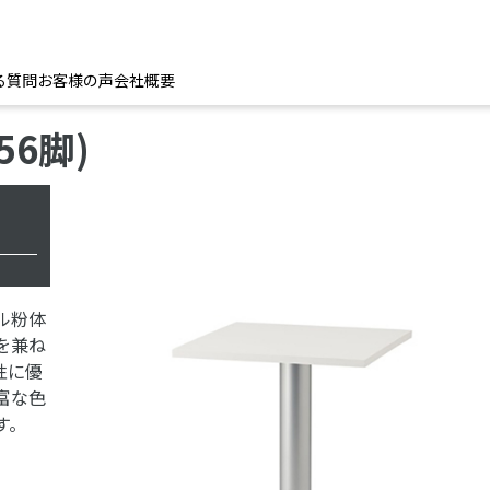
る質問
お客様の声
会社概要
56脚)
ル粉体
を兼ね
性に優
富な色
す。