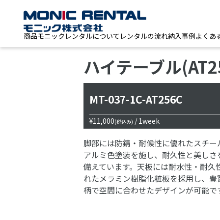
商品
モニックレンタルについて
レンタルの流れ
納入事例
よくあ
ハイテーブル(AT2
MT-037-1C-AT256C
¥11,000
/ 1week
(税込み)
脚部には防錆・耐候性に優れたスチー
アルミ色塗装を施し、耐久性と美しさ
備えています。天板には耐水性・耐久
れたメラミン樹脂化粧板を採用し、豊
柄で空間に合わせたデザインが可能で