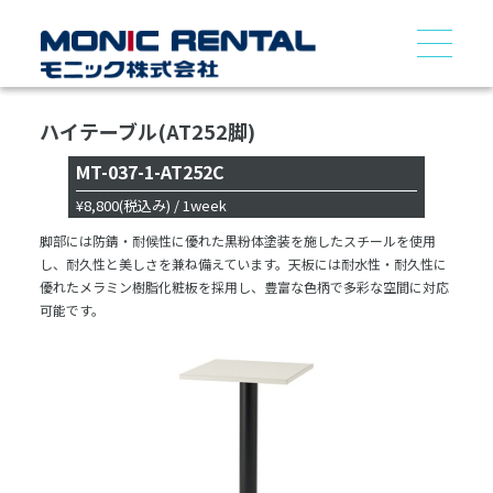
ハイテーブル(AT252脚)
MT-037-1-AT252C
¥8,800
(税込み)
/ 1week
脚部には防錆・耐候性に優れた黒粉体塗装を施したスチールを使用
し、耐久性と美しさを兼ね備えています。天板には耐水性・耐久性に
優れたメラミン樹脂化粧板を採用し、豊富な色柄で多彩な空間に対応
可能です。