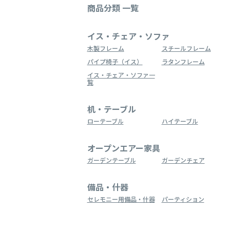
商品分類 一覧
イス・チェア・ソファ
木製フレーム
スチールフレーム
パイプ椅子（イス）
ラタンフレーム
イス・チェア・ソファ一
覧
机・テーブル
ローテーブル
ハイテーブル
オープンエアー家具
ガーデンテーブル
ガーデンチェア
備品・什器
セレモニー用備品・什器
パーティション