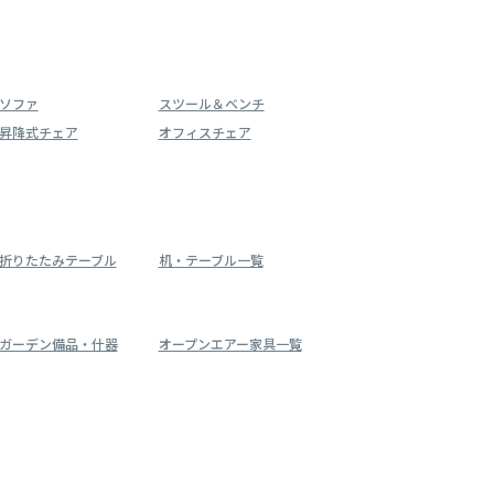
ソファ
スツール＆ベンチ
昇降式チェア
オフィスチェア
折りたたみテーブル
机・テーブル一覧
ガーデン備品・什器
オープンエアー家具一覧