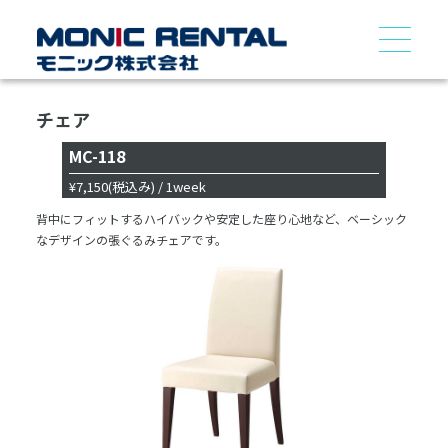
チェア
MC-118
¥7,150
(税込み)
/ 1week
背中にフィットするハイバックや安定した座り心地など、ベーシック
なデザインの張ぐるみチェアです。