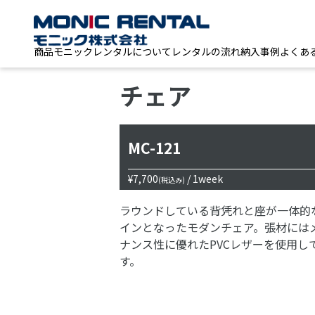
商品
モニックレンタルについて
レンタルの流れ
納入事例
よくあ
チェア
MC-121
¥7,700
/ 1week
(税込み)
ラウンドしている背凭れと座が一体的
インとなったモダンチェア。張材には
ナンス性に優れたPVCレザーを使用し
す。