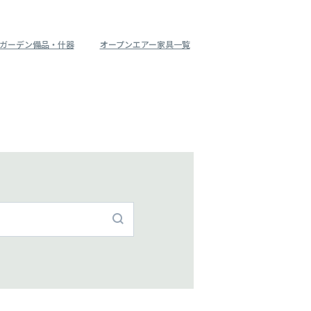
ガーデン備品・什器
オープンエアー家具一覧