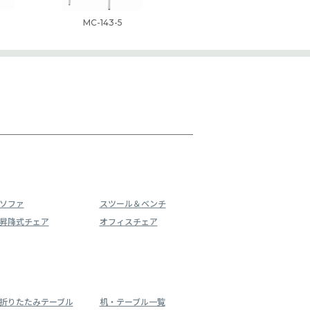
MC-143-5
ソファ
スツール＆ベンチ
昇降式チェア
オフィスチェア
折りたたみテーブル
机・テーブル一覧