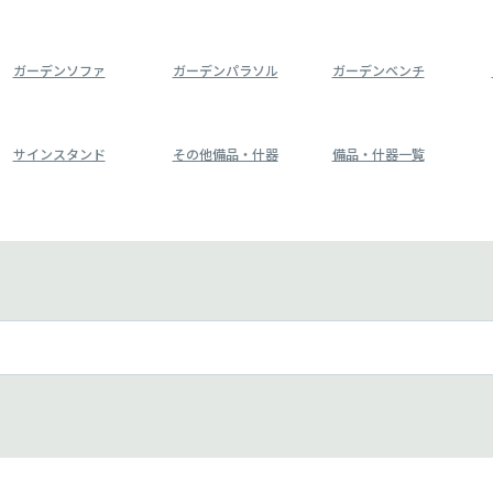
ガーデンソファ
ガーデンパラソル
ガーデンベンチ
サインスタンド
その他備品・什器
備品・什器一覧