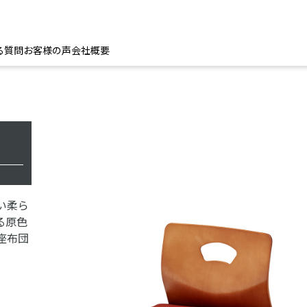
る質問
お客様の声
会社概要
い柔ら
る原色
座布団