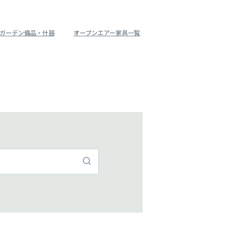
ガーデン備品・什器
オープンエアー家具一覧