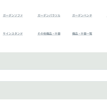
ガーデンソファ
ガーデンパラソル
ガーデンベンチ
サインスタンド
その他備品・什器
備品・什器一覧