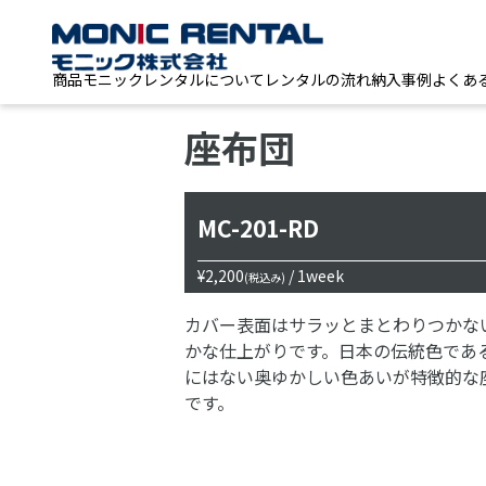
商品
モニックレンタルについて
レンタルの流れ
納入事例
よくあ
座布団
MC-201-RD
¥2,200
/ 1week
(税込み)
カバー表面はサラッとまとわりつかな
かな仕上がりです。日本の伝統色であ
にはない奥ゆかしい色あいが特徴的な
です。