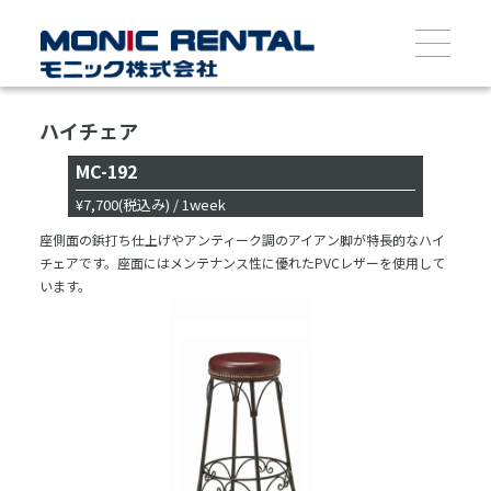
ハイチェア
MC-192
¥7,700
(税込み)
/ 1week
座側面の鋲打ち仕上げやアンティーク調のアイアン脚が特長的なハイ
チェアです。座面にはメンテナンス性に優れたPVCレザーを使用して
います。