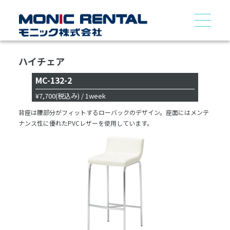
ハイチェア
MC-132-2
¥7,700
(税込み)
/ 1week
背座は腰部分がフィットするローバックのデザイン。座面にはメンテ
ナンス性に優れたPVCレザーを使用しています。