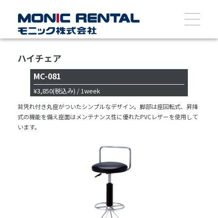
ハイチェア
MC-081
¥3,850
(税込み)
/ 1week
背凭れ付き丸座がついたシンプルなデザイン。脚部は座回転式、昇降
式の機能を備え座面はメンテナンス性に優れたPVCレザーを使用して
います。