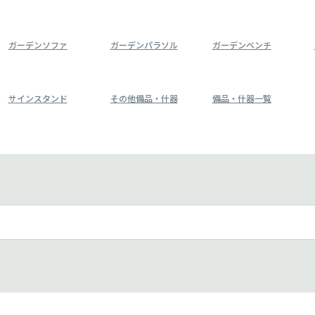
ガーデンソファ
ガーデンパラソル
ガーデンベンチ
サインスタンド
その他備品・什器
備品・什器一覧