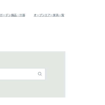
ガーデン備品・什器
オープンエアー家具一覧