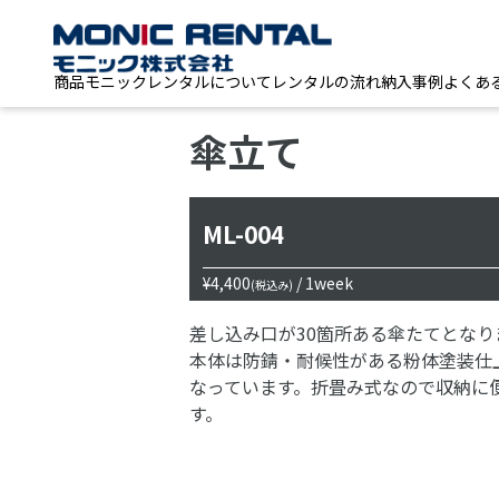
商品
モニックレンタルについて
レンタルの流れ
納入事例
よくあ
傘立て
ML-004
¥4,400
/ 1week
(税込み)
差し込み口が30箇所ある傘たてとなり
本体は防錆・耐候性がある粉体塗装仕
なっています。折畳み式なので収納に
す。